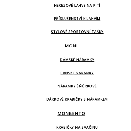
NEREZOVÉ LAHVE NA PITÍ
PŘÍSLUŠENSTVÍ K LAHVÍM
STYLOVÉ SPORTOVNÍ TAŠKY
MONI
DÁMSKÉ NÁRAMKY
PÁNSKÉ NÁRAMKY
NÁRAMKY ŠŇŮRKOVÉ
DÁRKOVÉ KRABIČKY S NÁRAMKEM
MONBENTO
KRABIČKY NA SVAČINU