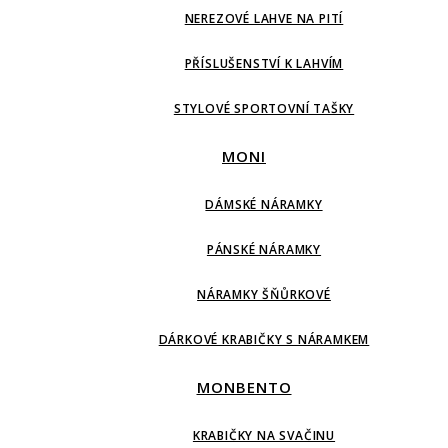
NEREZOVÉ LAHVE NA PITÍ
PŘÍSLUŠENSTVÍ K LAHVÍM
STYLOVÉ SPORTOVNÍ TAŠKY
MONI
DÁMSKÉ NÁRAMKY
PÁNSKÉ NÁRAMKY
NÁRAMKY ŠŇŮRKOVÉ
DÁRKOVÉ KRABIČKY S NÁRAMKEM
MONBENTO
KRABIČKY NA SVAČINU