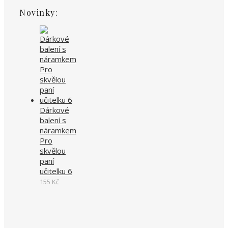
Novinky:
Dárkové
balení s
náramkem
Pro
skvělou
paní
učitelku 6
155
Kč