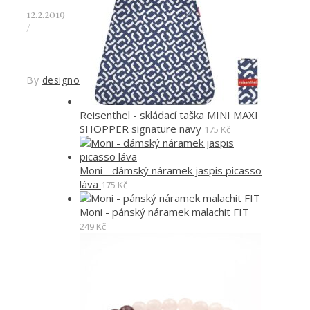
12.2.2019
/
By
designoved
Reisenthel - skládací taška MINI MAXI
SHOPPER signature navy
175
Kč
Moni - dámský náramek jaspis picasso
láva
175
Kč
Moni - pánský náramek malachit FIT
249
Kč