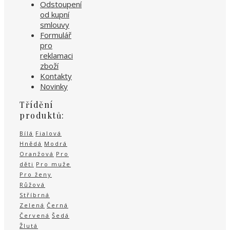
Odstoupení
od kupní
smlouvy
Formulář
pro
reklamaci
zboží
Kontakty
Novinky
Třídění
produktů:
Bílá
Fialová
Hnědá
Modrá
Oranžová
Pro
děti
Pro muže
Pro ženy
Růžová
Stříbrná
Zelená
Černá
Červená
Šedá
Žlutá