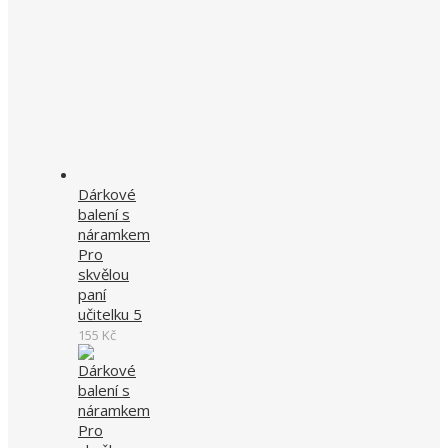
Dárkové
balení s
náramkem
Pro
skvělou
paní
učitelku 5
155
Kč