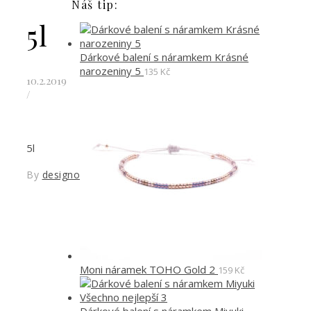
Náš tip:
5l
Dárkové balení s náramkem Krásné
narozeniny 5
135
Kč
10.2.2019
/
5l
By
designoved
Moni náramek TOHO Gold 2
159
Kč