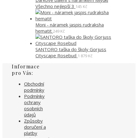
Dárkové balení s náramkem Miyuki
Všechno nejlepší 3
145
Kč
Moni - náramek jaspis rudraksha
hematit
249
Kč
SANTORO taška do školy Gorjuss
Cityscape Rosebud
1 879
Kč
Informace
pro Vás:
Obchodní
podmínky
Podmínky
ochrany
osobních
údajů
Způsoby
doručení a
platby