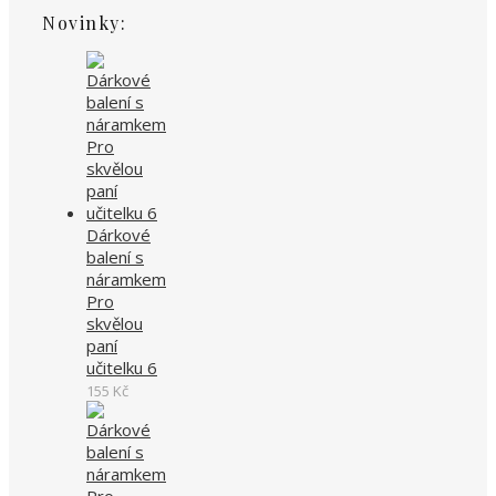
Novinky:
Dárkové
balení s
náramkem
Pro
skvělou
paní
učitelku 6
155
Kč