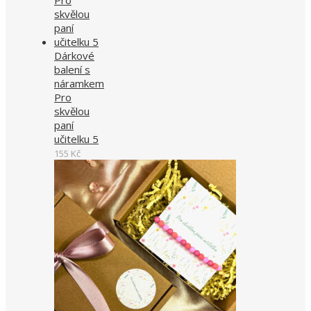
Dárkové
balení s
náramkem
Pro
skvělou
paní
učitelku 5
155
Kč