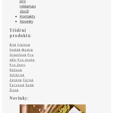
pro
reklamaci
zboží
Kontakty
Novinky
Třídění
produktů:
Bílá
Fialová
Hnědá
Modrá
Oranžová
Pro
děti
Pro muže
Pro ženy
Růžová
Stříbrná
Zelená
Černá
Červená
Šedá
Žlutá
Novinky: