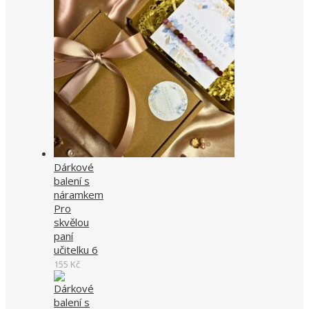
Dárkové
balení s
náramkem
Pro
skvělou
paní
učitelku 6
155
Kč