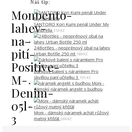
Náš tip:
Monbento-
lahev-
SANTORO Kori Kumi penál Under My
Umbrella
310
Kč
na-
24Bottles - neoprénový obal na lahev
pití-
Urban Bottle 250 ml
189
Kč
Positive-
Dárkové balení s náramkem Pro
M-
skvělou paní učitelku 3
155
Kč
Moni -
Denim-
dámský náramek angelit s budhou
219
Kč
05l-
Moni - dámský náramek achát růžový
3
matný křišťál
269
Kč