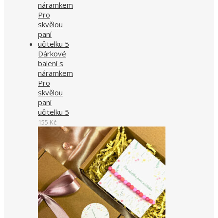
Dárkové
balení s
náramkem
Pro
skvělou
paní
učitelku 5
155
Kč