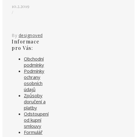
10.2.2019
/
By
designoved
Informace
pro Vás:
Obchodní
podmínky
Podmínky
ochrany
osobních
údajů
Způsoby
doručení a
platby
Odstoupení
od kupní
smlouvy
Formulář