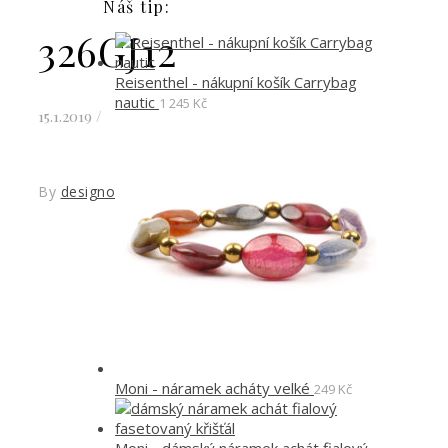
Náš tip:
326GJ12
Reisenthel - nákupní košík Carrybag
nautic
1 245
Kč
15.1.2019
/
By
designoved
Moni - náramek acháty velké
249
Kč