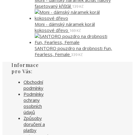
Moni - dámský náramek achát fialový
fasetovaný křišťál
139
Kč
Moni - dámský náramek korál
kokosové dřevo
169
Kč
SANTORO pouzdro na drobnosti Fun,
Fearless, Female
339
Kč
Informace
pro Vás:
Obchodní
podmínky
Podmínky
ochrany
osobních
údajů
Způsoby
doručení a
platby