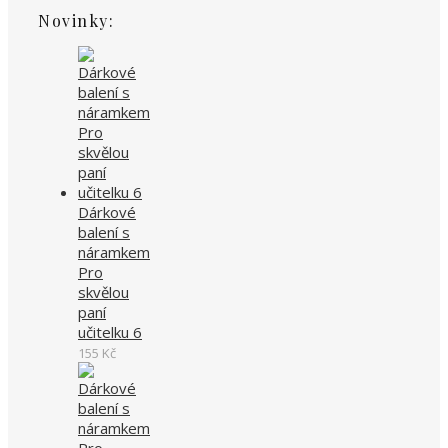
Novinky:
Dárkové
balení s
náramkem
Pro
skvělou
paní
učitelku 6
155
Kč