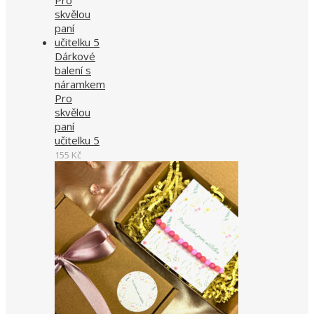
Dárkové
balení s
náramkem
Pro
skvělou
paní
učitelku 5
155
Kč