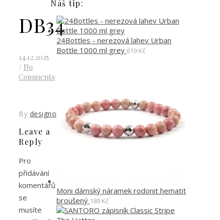
Náš tip:
DB34
24Bottles - nerezová lahev Urban
Bottle 1000 ml grey
619
Kč
14.12.2025
/
No
Comments
By
designoved
Leave a
Reply
Pro
přidávání
komentářů
Moni dámský náramek rodonit hematit
se
broušený
189
Kč
musíte