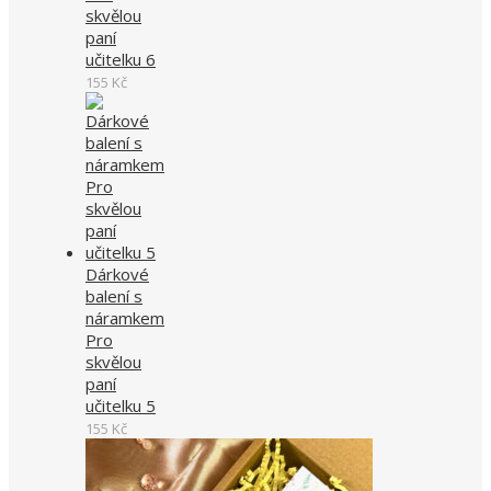
skvělou
paní
učitelku 6
155
Kč
Dárkové
balení s
náramkem
Pro
skvělou
paní
učitelku 5
155
Kč