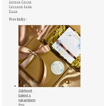
Zelená
Černá
Červená
Šedá
Žlutá
Novinky:
Dárkové
balení s
náramkem
Pro