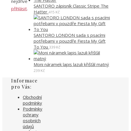
nejdříve
SANTORO zápisník Classic Stripe The
přihlásit
.
Hatter
415
Kč
SANTORO LONDON sada s psacími
potřebami v pouzdře Fiesta My Gift
To You
339
Kč
Moni náramek lapis lazuli křišťál matný
239
Kč
Informace
pro Vás:
Obchodní
podmínky
Podmínky
ochrany
osobních
údajů