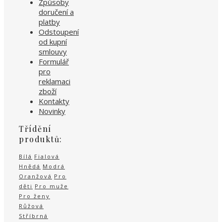
Způsoby
doručení a
platby
Odstoupení
od kupní
smlouvy
Formulář
pro
reklamaci
zboží
Kontakty
Novinky
Třídění
produktů:
Bílá
Fialová
Hnědá
Modrá
Oranžová
Pro
děti
Pro muže
Pro ženy
Růžová
Stříbrná