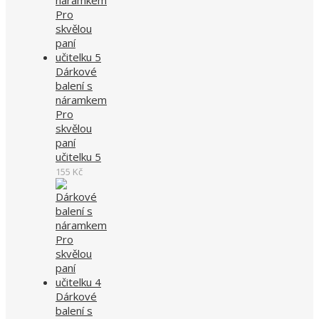
Dárkové
balení s
náramkem
Pro
skvělou
paní
učitelku 5
155
Kč
Dárkové
balení s