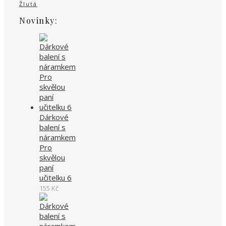
Žlutá
Novinky:
Dárkové
balení s
náramkem
Pro
skvělou
paní
učitelku 6
155
Kč