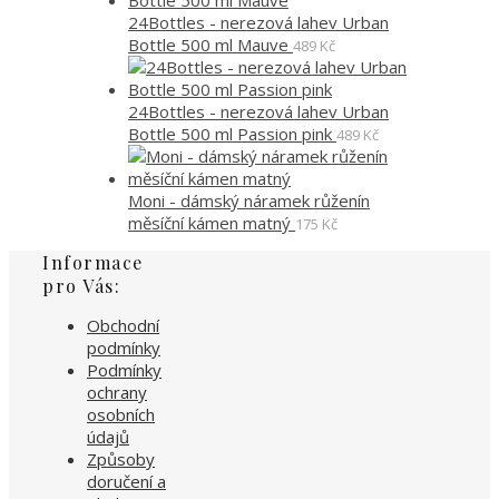
24Bottles - nerezová lahev Urban
Bottle 500 ml Mauve
489
Kč
24Bottles - nerezová lahev Urban
Bottle 500 ml Passion pink
489
Kč
Moni - dámský náramek růženín
měsíční kámen matný
175
Kč
Informace
pro Vás:
Obchodní
podmínky
Podmínky
ochrany
osobních
údajů
Způsoby
doručení a