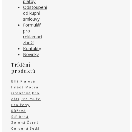
platby
Odstoupení
od kupní
smlouvy
Formulář
pro
reklamaci
zboží
Kontakty
Novinky
Třídění
produktů:
Bílá
Fialová
Hnědá
Modrá
Oranžová
Pro
děti
Pro muže
Pro ženy
Růžová
Stříbrná
Zelená
Černá
Červená
Šedá