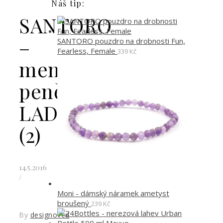
Náš tip:
SANTORO
–
SANTORO pouzdro na drobnosti Fun,
Fearless, Female
339
Kč
menší
peněženka
LADYBIRD
(2)
14.5.2016
/
Moni - dámský náramek ametyst
broušený
239
Kč
By
designoved