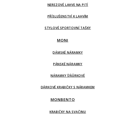
NEREZOVÉ LAHVE NA PITÍ
PŘÍSLUŠENSTVÍ K LAHVÍM
STYLOVÉ SPORTOVNÍ TAŠKY
MONI
DÁMSKÉ NÁRAMKY
PÁNSKÉ NÁRAMKY
NÁRAMKY ŠŇŮRKOVÉ
DÁRKOVÉ KRABIČKY S NÁRAMKEM
MONBENTO
KRABIČKY NA SVAČINU