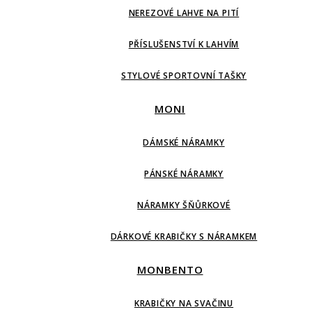
NEREZOVÉ LAHVE NA PITÍ
PŘÍSLUŠENSTVÍ K LAHVÍM
STYLOVÉ SPORTOVNÍ TAŠKY
MONI
DÁMSKÉ NÁRAMKY
PÁNSKÉ NÁRAMKY
NÁRAMKY ŠŇŮRKOVÉ
DÁRKOVÉ KRABIČKY S NÁRAMKEM
MONBENTO
KRABIČKY NA SVAČINU