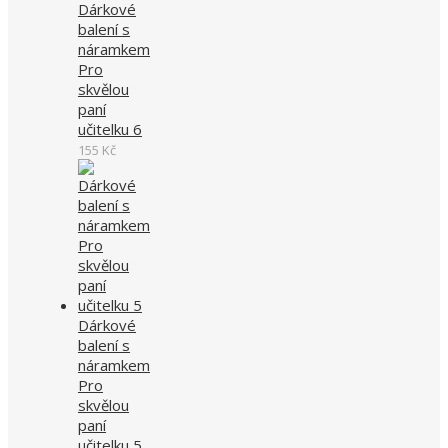
Dárkové
balení s
náramkem
Pro
skvělou
paní
učitelku 6
155
Kč
Dárkové
balení s
náramkem
Pro
skvělou
paní
učitelku 5