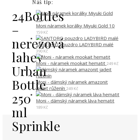
Náš tip:
24Bottles
–
Moni náramek korálky Miyuki Gold 10
159
Kč
nerezová
SANTORO pouzdro LADYBIRD malé
390
Kč
lahev
Moni - náramek mookait hematit
249
Kč
Urban
Bottle
Moni - dámský náramek amazonit
jadeit růženín
249
Kč
250
Moni - dámský náramek láva hematit
ml
189
Kč
Sprinkle