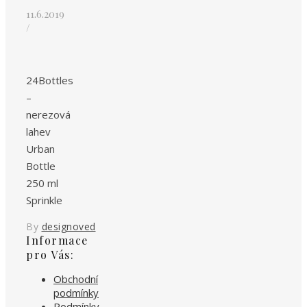
11.6.2019
/
24Bottles
–
nerezová
lahev
Urban
Bottle
250 ml
Sprinkle
By
designoved
Informace
pro Vás:
Obchodní
podmínky
Podmínky