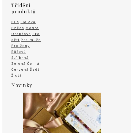
Třídění
produktů:
Bílá
Fialová
Hnědá
Modrá
Oranžová
Pro
děti
Pro muže
Pro ženy
Růžová
Stříbrná
Zelená
Černá
Červená
Šedá
Žlutá
Novinky: