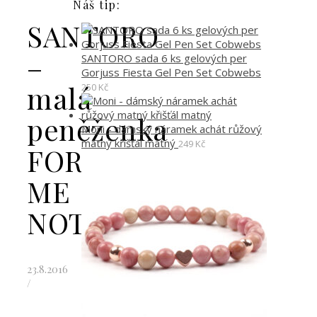
Náš tip:
SANTORO
–
SANTORO sada 6 ks gelových per
Gorjuss Fiesta Gel Pen Set Cobwebs
malá
250
Kč
peněženka
Moni - dámský náramek achát růžový
matný křišťál matný
249
Kč
FORGET
ME
NOT
23.8.2016
/