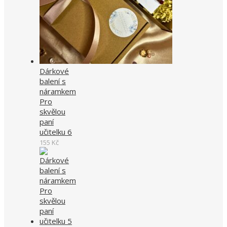
Dárkové
balení s
náramkem
Pro
skvělou
paní
učitelku 6
155
Kč