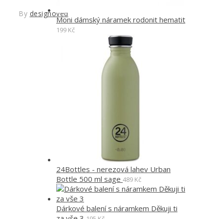
By
designoved
Moni dámský náramek rodonit hematit
199
Kč
24Bottles - nerezová lahev Urban
Bottle 500 ml sage
489
Kč
Dárkové balení s náramkem Děkuji ti
za vše 3
195
Kč