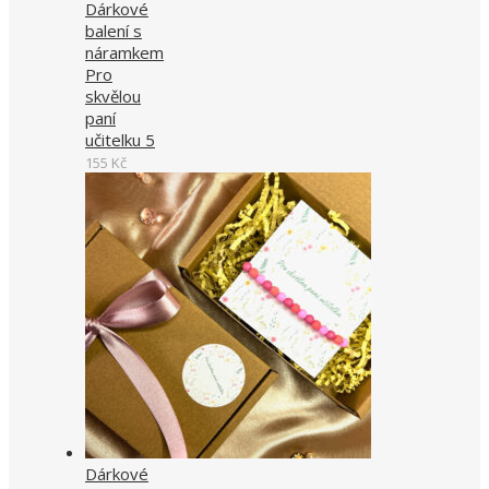
Dárkové
balení s
náramkem
Pro
skvělou
paní
učitelku 5
155
Kč
Dárkové